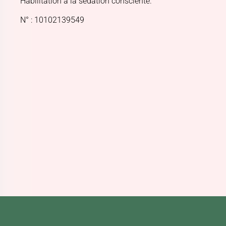
Habilitation à la sédation consciente.
N° : 10102139549