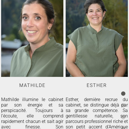
MATHILDE
ESTHER
Mathilde illumine le cabinet
Esther, dernière recrue du
par son énergie et sa
cabinet, se distingue déjà par
perspicacité. Toujours à
sa grande compétence. Sa
l’écoute, elle comprend
gentillesse naturelle, son
rapidement chacun et sait agir
parcours professionnel riche et
avec finesse. Son
son petit accent d’Amérique