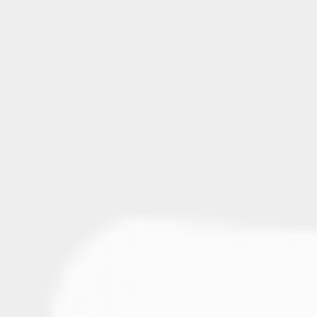
Avoir un scanner 3D au
cabinet permet d’obtenir des
images précises et détaillées
de vos dents, de vos
gencives et de vos
mâchoires en quelques
secondes. Cela aide à
diagnostiquer plus
rapidement et plus
exactement, à planifier les
traitements (implants,
orthodontie, endodontie…) de
manière très précise, et à
visualiser le résultat avant
même de commencer. Pour
le patient, cela se traduit par