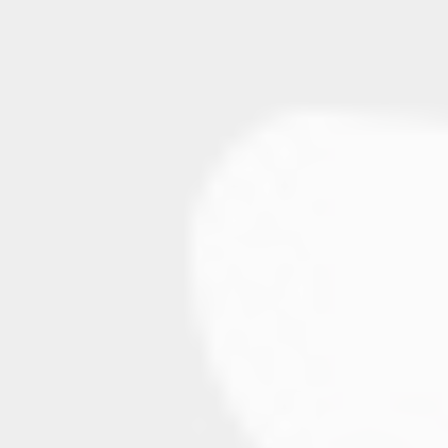
La caméra optique permet
de réaliser des empreintes
numériques précises sans
avoir recours aux matériaux
d’empreinte traditionnels,
souvent inconfortables. Elle
capture rapidement la forme
exacte des dents et des
gencives, ce qui facilite la
fabrication de prothèses,
d’aligners ou de
restaurations parfaitement
adaptées. Pour le patient,
cela rend la procédure plus
confortable, plus rapide et
souvent plus précise, avec