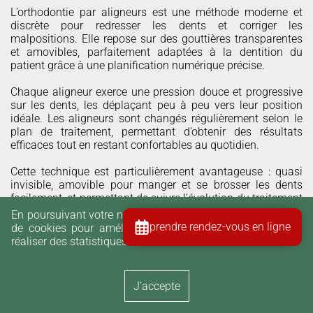
L’orthodontie par aligneurs est une méthode moderne et
discrète pour redresser les dents et corriger les
malpositions. Elle repose sur des gouttières transparentes
et amovibles, parfaitement adaptées à la dentition du
patient grâce à une planification numérique précise.
Chaque aligneur exerce une pression douce et progressive
sur les dents, les déplaçant peu à peu vers leur position
idéale. Les aligneurs sont changés régulièrement selon le
plan de traitement, permettant d’obtenir des résultats
efficaces tout en restant confortables au quotidien.
Cette technique est particulièrement avantageuse : quasi
invisible, amovible pour manger et se brosser les dents
facilement, et permettant de suivre l’évolution du traitement
avec précision.
En poursuivant votre navigation, vous acceptez l'utilisation
prendre rendez-vous en ligne
de cookies pour améliorer votre expérience utilisateur et
Elle combine esthétique, confort et efficacité, offrant au
réaliser des statistiques d'audience.
patient un sourire harmonieux tout en respectant la santé
des dents et des gencives.
J'accepte